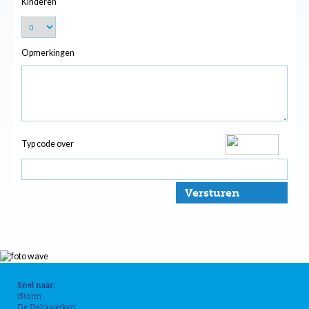
Kinderen
Opmerkingen
Typ code over
Versturen
Snel naar:
iStorm
De Deltawerken