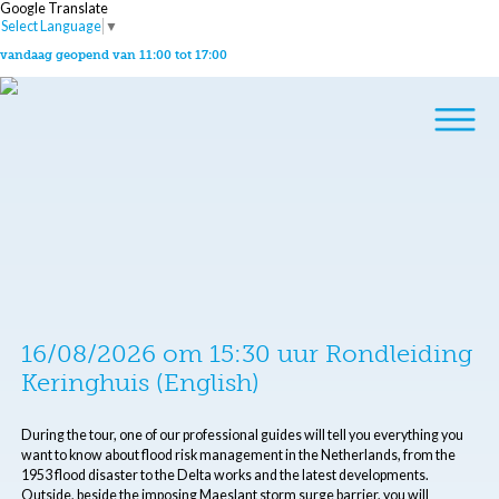
Google Translate
Select Language
▼
vandaag geopend van 11:00 tot 17:00
16/08/2026 om 15:30 uur Rondleiding
Keringhuis (English)
During the tour, one of our professional guides will tell you everything you
want to know about flood risk management in the Netherlands, from the
1953 flood disaster to the Delta works and the latest developments.
Outside, beside the imposing Maeslant storm surge barrier, you will