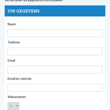
Vul hieronder uw gegevens in om te boeken
UW GEGEVENS
Naam
Telefoon
Email
Email ter controle
Volwassenen