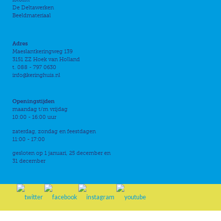
De Deltawerken
Beeldmateriaal
Adres
Maeslantkeringweg 139
3151 ZZ Hoek van Holland
t. 088 - 797 0630
info@keringhuis.nl
Openingstijden
maandag t/m vrijdag
10:00 - 16:00 uur
zaterdag, zondag en feestdagen
11:00 - 17:00
gesloten op 1 januari, 25 december en
31 december