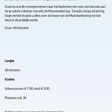
Daarna wordt u meegenomen naar het buitenterrein voor een bezoek aan
de grootste robot ter wereld, de Maeslantkering. Terwijl u langs de kering
loopt vertelt de gids u alles over de bouw van de Maeslantkering en hoe
deze in de praktijk werkt.
Duur: 60 minuten
Lengte
60 minuten
Kosten
Volwassenen: € 7.00, kind: € 3.00
Plaatsen vrij: 30