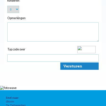
Kinderen
Opmerkingen
Typ code over
Versturen
Snel naar:
iStorm
De Deltawerken