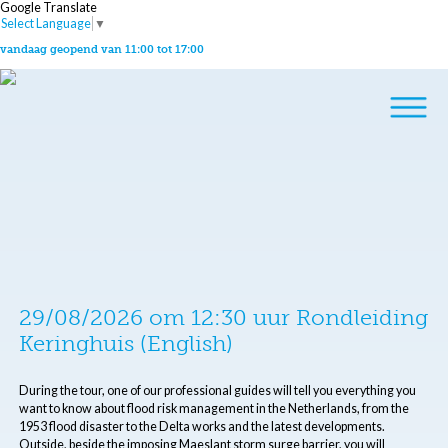
Google Translate
Select Language
▼
vandaag geopend van 11:00 tot 17:00
29/08/2026 om 12:30 uur Rondleiding
Keringhuis (English)
During the tour, one of our professional guides will tell you everything you
want to know about flood risk management in the Netherlands, from the
1953 flood disaster to the Delta works and the latest developments.
Outside, beside the imposing Maeslant storm surge barrier, you will