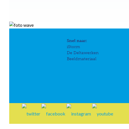
Snel naar:
iStorm
De Deltawerken
Beeldmateriaal