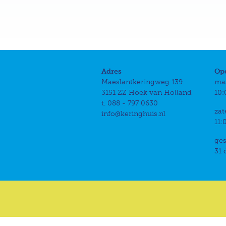
Adres
Op
Maeslantkeringweg 139
ma
3151 ZZ Hoek van Holland
10:
t. 088 - 797 0630
zat
info@keringhuis.nl
11:
ges
31