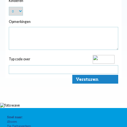
Kinderen
Opmerkingen
Typ code over
Versturen
Snel naar:
iStorm
De Deltawerken