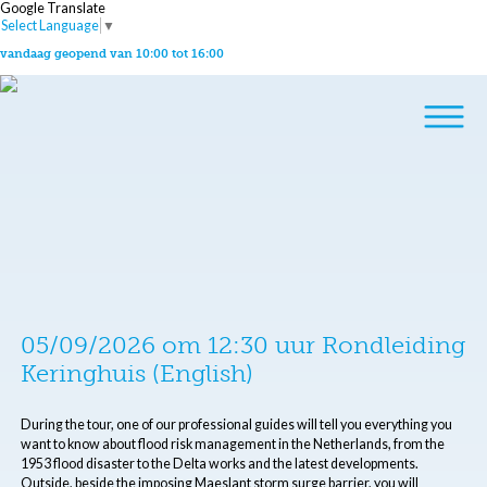
Google Translate
Select Language
▼
vandaag geopend van 10:00 tot 16:00
05/09/2026 om 12:30 uur Rondleiding
Keringhuis (English)
During the tour, one of our professional guides will tell you everything you
want to know about flood risk management in the Netherlands, from the
1953 flood disaster to the Delta works and the latest developments.
Outside, beside the imposing Maeslant storm surge barrier, you will