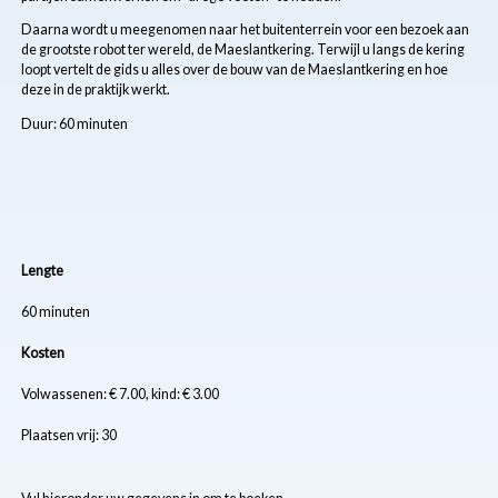
Daarna wordt u meegenomen naar het buitenterrein voor een bezoek aan
de grootste robot ter wereld, de Maeslantkering. Terwijl u langs de kering
loopt vertelt de gids u alles over de bouw van de Maeslantkering en hoe
deze in de praktijk werkt.
Duur: 60 minuten
Lengte
60 minuten
Kosten
Volwassenen: € 7.00, kind: € 3.00
Plaatsen vrij: 30