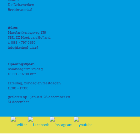
De Deltawerken
Beeldmateriaal
Adres
Maeslantkeringweg 139
3151 ZZ Hoek van Holland
t. 088 - 797 0630
info@keringhuis.nl
Openingstijden
maandag t/m vrijdag
10:00 - 16:00 uur
zaterdag, zondag en feestdagen
11:00 - 17:00
gesloten op 1 januari, 25 december en
31 december