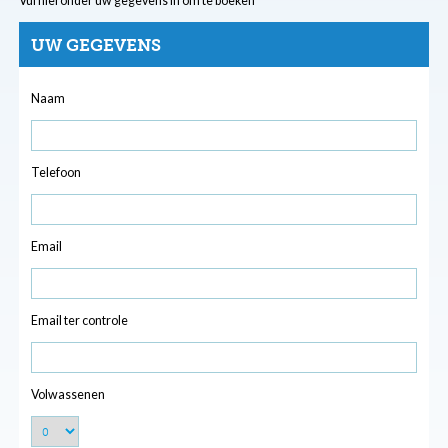
Vul hieronder uw gegevens in om te boeken
UW GEGEVENS
Naam
Telefoon
Email
Email ter controle
Volwassenen