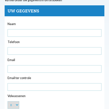
Vul hieronder uw gegevens in om te boeken
UW GEGEVENS
Naam
Telefoon
Email
Email ter controle
Volwassenen