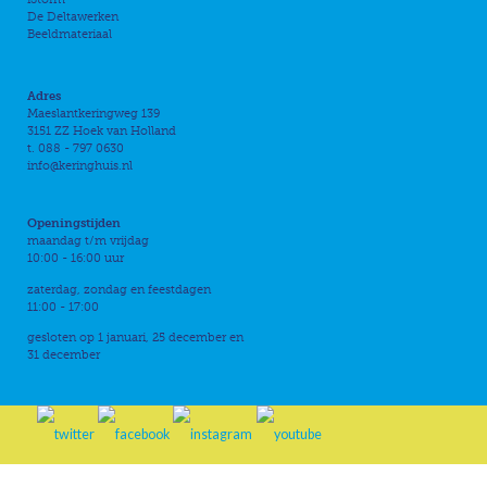
De Deltawerken
Beeldmateriaal
Adres
Maeslantkeringweg 139
3151 ZZ Hoek van Holland
t. 088 - 797 0630
info@keringhuis.nl
Openingstijden
maandag t/m vrijdag
10:00 - 16:00 uur
zaterdag, zondag en feestdagen
11:00 - 17:00
gesloten op 1 januari, 25 december en
31 december