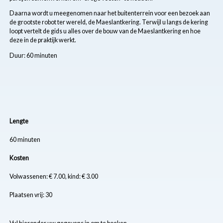
Daarna wordt u meegenomen naar het buitenterrein voor een bezoek aan
de grootste robot ter wereld, de Maeslantkering. Terwijl u langs de kering
loopt vertelt de gids u alles over de bouw van de Maeslantkering en hoe
deze in de praktijk werkt.
Duur: 60 minuten
Lengte
60 minuten
Kosten
Volwassenen: € 7.00, kind: € 3.00
Plaatsen vrij: 30