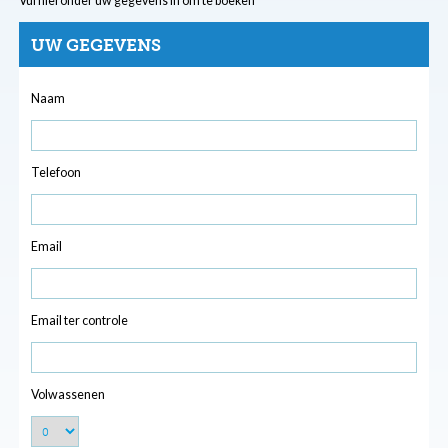
Vul hieronder uw gegevens in om te boeken
UW GEGEVENS
Naam
Telefoon
Email
Email ter controle
Volwassenen