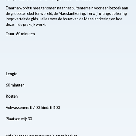
Daarna wordt u meegenomen naar het buitenterrein voor een bezoek aan
de grootste robot ter wereld, de Maeslantkering. Terwijl u langs de kering
loopt vertelt de gids u alles over de bouw van de Maeslantkering en hoe
deze in de praktijk werkt.
Duur: 60 minuten
Lengte
60 minuten
Kosten
Volwassenen: € 7.00, kind: € 3.00
Plaatsen vrij: 30