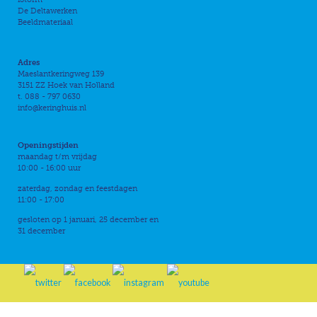
De Deltawerken
Beeldmateriaal
Adres
Maeslantkeringweg 139
3151 ZZ Hoek van Holland
t. 088 - 797 0630
info@keringhuis.nl
Openingstijden
maandag t/m vrijdag
10:00 - 16:00 uur
zaterdag, zondag en feestdagen
11:00 - 17:00
gesloten op 1 januari, 25 december en
31 december