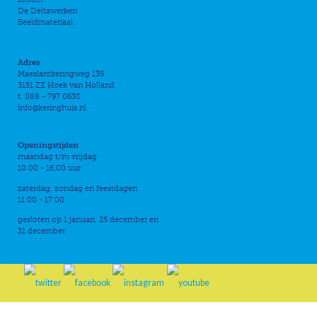
De Deltawerken
Beeldmateriaal
Adres
Maeslantkeringweg 139
3151 ZZ Hoek van Holland
t. 088 - 797 0630
info@keringhuis.nl
Openingstijden
maandag t/m vrijdag
10:00 - 16:00 uur
zaterdag, zondag en feestdagen
11:00 - 17:00
gesloten op 1 januari, 25 december en
31 december