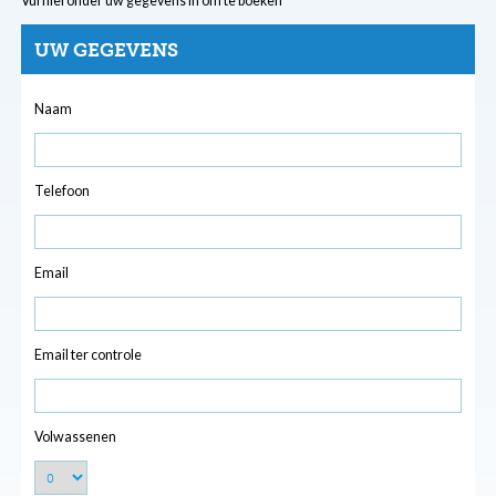
Vul hieronder uw gegevens in om te boeken
UW GEGEVENS
Naam
Telefoon
Email
Email ter controle
Volwassenen