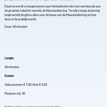
Daarna wordt u meegenomen naar het buitenterrein voor een bezoek aan
de grootste robot ter wereld, de Maeslantkering. Terwijl u langs de kering
loopt vertelt de gids u alles over de bouw van de Maeslantkering en hoe
deze in de praktijk werkt.
Duur: 60 minuten
Lengte
60 minuten
Kosten
Volwassenen: € 7.00, kind: € 3.00
Plaatsen vrij: 30