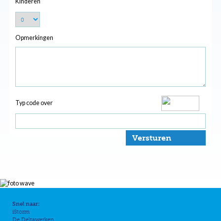
Kinderen
Opmerkingen
Typ code over
Versturen
Snel naar:
iStorm
De Deltawerken