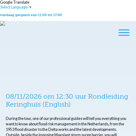
Google Translate
Select Language
▼
vandaag geopend van 11:00 tot 17:00
08/11/2026 om 12:30 uur Rondleiding
Keringhuis (English)
During the tour, one of our professional guides will tell you everything you
want to know about flood risk management in the Netherlands, from the
1953 flood disaster to the Delta works and the latest developments.
Outside, beside the imposing Maeslant storm surge barrier, you will