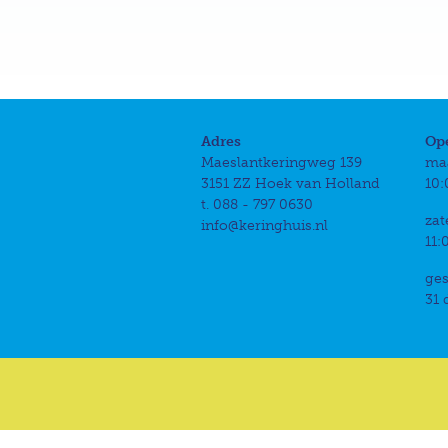
Adres
Op
Maeslantkeringweg 139
ma
3151 ZZ Hoek van Holland
10:
t. 088 - 797 0630
zat
info@keringhuis.nl
11:
ges
31