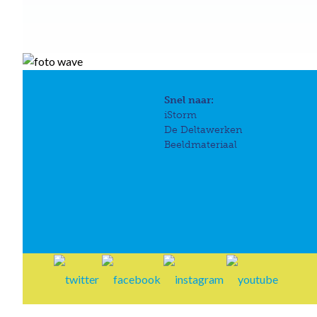
Snel naar:
iStorm
De Deltawerken
Beeldmateriaal