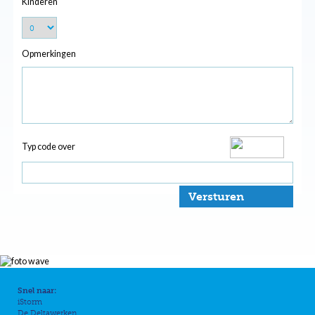
Kinderen
Opmerkingen
Typ code over
Versturen
Snel naar:
iStorm
De Deltawerken