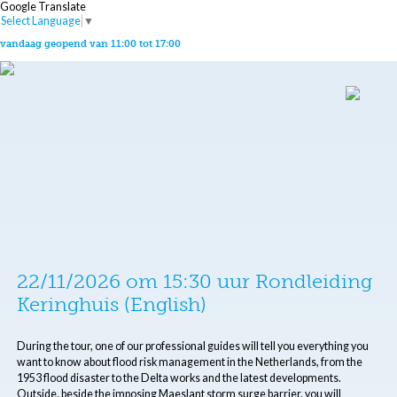
Google Translate
Select Language
▼
vandaag geopend van 11:00 tot 17:00
22/11/2026 om 15:30 uur Rondleiding
Keringhuis (English)
During the tour, one of our professional guides will tell you everything you
want to know about flood risk management in the Netherlands, from the
1953 flood disaster to the Delta works and the latest developments.
Outside, beside the imposing Maeslant storm surge barrier, you will