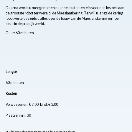
Daarna wordt u meegenomen naar het buitenterrein voor een bezoek aan
de grootste robot ter wereld, de Maeslantkering. Terwijl u langs de kering
loopt vertelt de gids u alles over de bouw van de Maeslantkering en hoe
deze in de praktijk werkt.
Duur: 60 minuten
Lengte
60 minuten
Kosten
Volwassenen: € 7.00, kind: € 3.00
Plaatsen vrij: 30