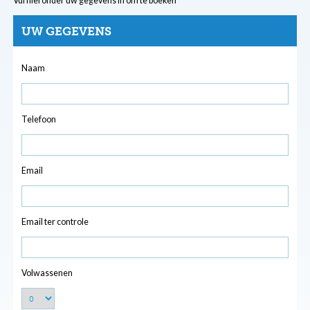
Vul hieronder uw gegevens in om te boeken
UW GEGEVENS
Naam
Telefoon
Email
Email ter controle
Volwassenen