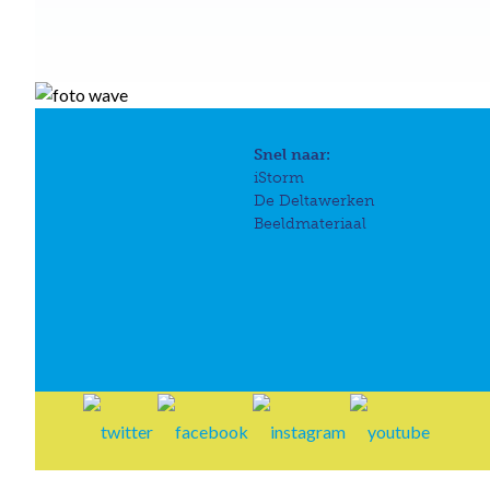
Snel naar:
iStorm
De Deltawerken
Beeldmateriaal