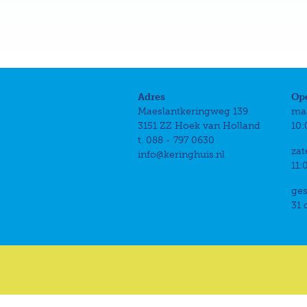
Adres
Op
Maeslantkeringweg 139
ma
3151 ZZ Hoek van Holland
10:
t. 088 - 797 0630
zat
info@keringhuis.nl
11:
ges
31