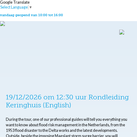
Google Translate
Select Language
▼
vandaag geopend van 10:00 tot 16:00
19/12/2026 om 12:30 uur Rondleiding
Keringhuis (English)
During the tour, one of our professional guides will tell you everything you
want to know about flood risk management in the Netherlands, from the
1953 flood disaster to the Delta works and the latest developments.
Outside, beside the imposing Maeslant storm surge barrier, you will