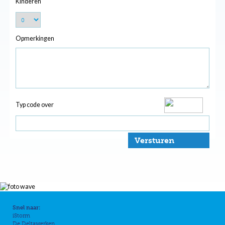
Kinderen
Opmerkingen
Typ code over
Versturen
Snel naar:
iStorm
De Deltawerken