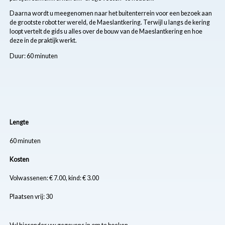
Daarna wordt u meegenomen naar het buitenterrein voor een bezoek aan
de grootste robot ter wereld, de Maeslantkering. Terwijl u langs de kering
loopt vertelt de gids u alles over de bouw van de Maeslantkering en hoe
deze in de praktijk werkt.
Duur: 60 minuten
Lengte
60 minuten
Kosten
Volwassenen: € 7.00, kind: € 3.00
Plaatsen vrij: 30