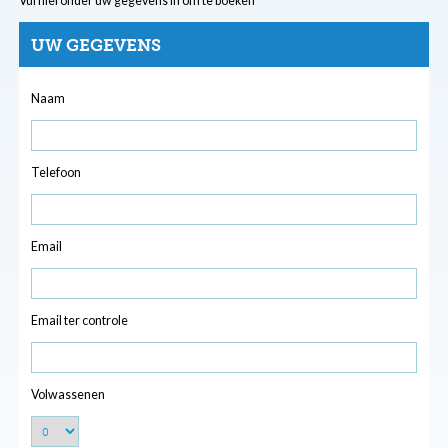
Vul hieronder uw gegevens in om te boeken
UW GEGEVENS
Naam
Telefoon
Email
Email ter controle
Volwassenen