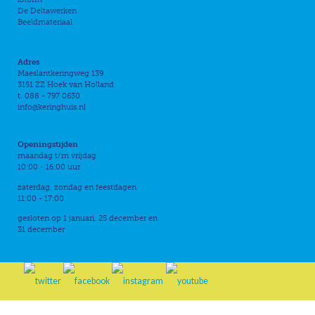
De Deltawerken
Beeldmateriaal
Adres
Maeslantkeringweg 139
3151 ZZ Hoek van Holland
t. 088 - 797 0630
info@keringhuis.nl
Openingstijden
maandag t/m vrijdag
10:00 - 16:00 uur
zaterdag, zondag en feestdagen
11:00 - 17:00
gesloten op 1 januari, 25 december en
31 december