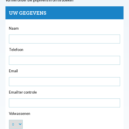
Vul hieronder uw gegevens in om te boeken
UW GEGEVENS
Naam
Telefoon
Email
Email ter controle
Volwassenen