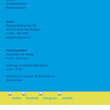
De Deltawerken
Beeldmateriaal
Adres
Maeslantkeringweg 139
3151 ZZ Hoek van Holland
t. 088 - 797 0630
info@keringhuis.nl
Openingstijden
maandag t/m vrijdag
10:00 - 16:00 uur
zaterdag, zondag en feestdagen
11:00 - 17:00
gesloten op 1 januari, 25 december en
31 december