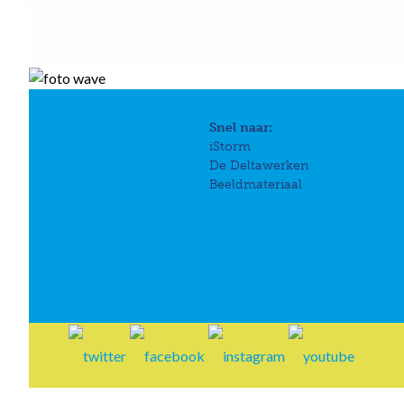
Snel naar:
iStorm
De Deltawerken
Beeldmateriaal