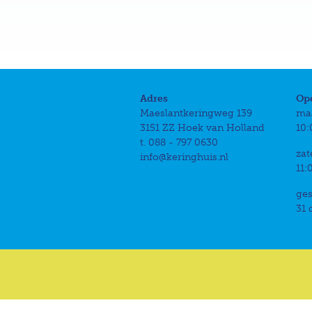
Adres
Op
Maeslantkeringweg 139
ma
3151 ZZ Hoek van Holland
10:
t. 088 - 797 0630
zat
info@keringhuis.nl
11:
ges
31