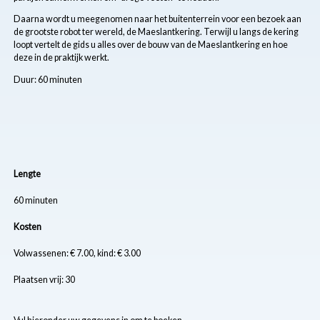
Daarna wordt u meegenomen naar het buitenterrein voor een bezoek aan
de grootste robot ter wereld, de Maeslantkering. Terwijl u langs de kering
loopt vertelt de gids u alles over de bouw van de Maeslantkering en hoe
deze in de praktijk werkt.
Duur: 60 minuten
Lengte
60 minuten
Kosten
Volwassenen: € 7.00, kind: € 3.00
Plaatsen vrij: 30