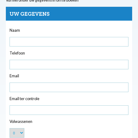
Vul hieronder uw gegevens in om te boeken
UW GEGEVENS
Naam
Telefoon
Email
Email ter controle
Volwassenen