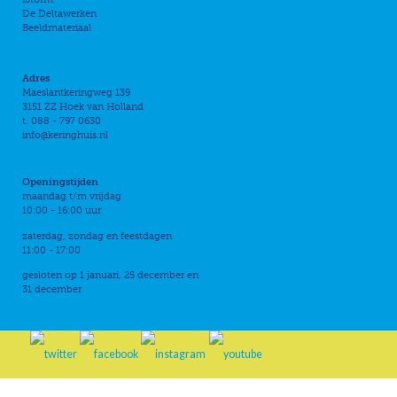
De Deltawerken
Beeldmateriaal
Adres
Maeslantkeringweg 139
3151 ZZ Hoek van Holland
t. 088 - 797 0630
info@keringhuis.nl
Openingstijden
maandag t/m vrijdag
10:00 - 16:00 uur
zaterdag, zondag en feestdagen
11:00 - 17:00
gesloten op 1 januari, 25 december en
31 december