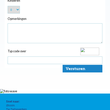
Kinderen
Opmerkingen
Typ code over
Versturen
Snel naar:
iStorm
De Deltawerken