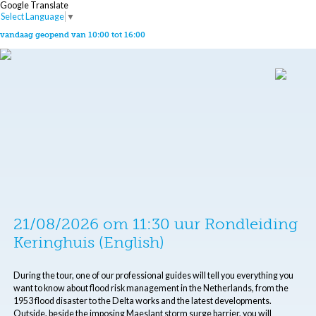
Google Translate
Select Language
▼
vandaag geopend van 10:00 tot 16:00
21/08/2026 om 11:30 uur Rondleiding
Keringhuis (English)
During the tour, one of our professional guides will tell you everything you
want to know about flood risk management in the Netherlands, from the
1953 flood disaster to the Delta works and the latest developments.
Outside, beside the imposing Maeslant storm surge barrier, you will