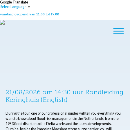
Google Translate
Select Language
▼
vandaag geopend van 11:00 tot 17:00
21/08/2026 om 14:30 uur Rondleiding
Keringhuis (English)
During the tour, one of our professional guides will tell you everything you
want to know about flood risk management in the Netherlands, from the
1953 flood disaster to the Delta works and the latest developments.
Outside, beside the imposing Maeslant storm surge barrier, you will