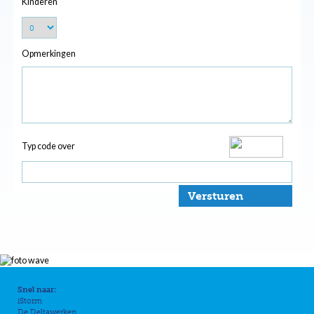
Kinderen
Opmerkingen
Typ code over
Versturen
Snel naar:
iStorm
De Deltawerken