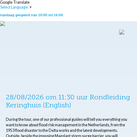
Google Translate
Select Language
▼
vandaag geopend van 10:00 tot 16:00
28/08/2026 om 11:30 uur Rondleiding
Keringhuis (English)
During the tour, one of our professional guides will tell you everything you
want to know about flood risk management in the Netherlands, from the
1953 flood disaster to the Delta works and the latest developments.
Outside, beside the imposing Maeslant storm surge barrier, you will