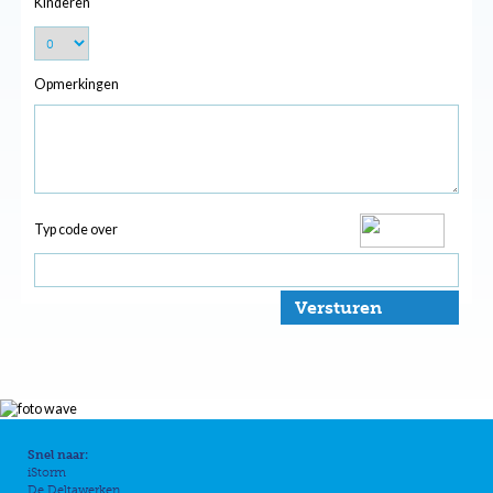
Kinderen
Opmerkingen
Typ code over
Versturen
Snel naar:
iStorm
De Deltawerken