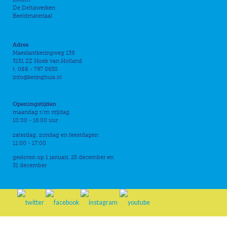
De Deltawerken
Beeldmateriaal
Adres
Maeslantkeringweg 139
3151 ZZ Hoek van Holland
t. 088 - 797 0630
info@keringhuis.nl
Openingstijden
maandag t/m vrijdag
10:00 - 16:00 uur
zaterdag, zondag en feestdagen
11:00 - 17:00
gesloten op 1 januari, 25 december en
31 december