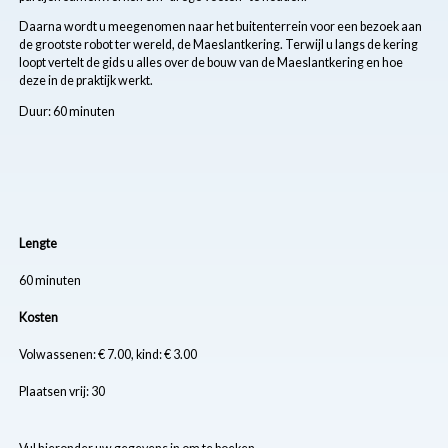
Daarna wordt u meegenomen naar het buitenterrein voor een bezoek aan
de grootste robot ter wereld, de Maeslantkering. Terwijl u langs de kering
loopt vertelt de gids u alles over de bouw van de Maeslantkering en hoe
deze in de praktijk werkt.
Duur: 60 minuten
Lengte
60 minuten
Kosten
Volwassenen: € 7.00, kind: € 3.00
Plaatsen vrij: 30