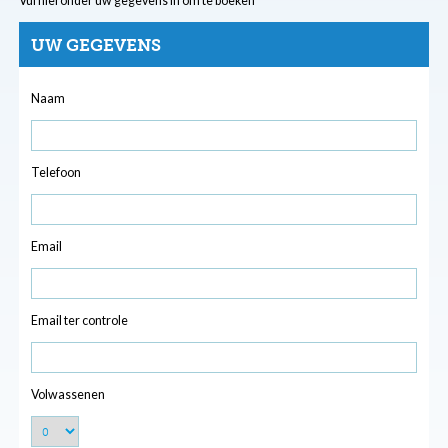
Vul hieronder uw gegevens in om te boeken
UW GEGEVENS
Naam
Telefoon
Email
Email ter controle
Volwassenen