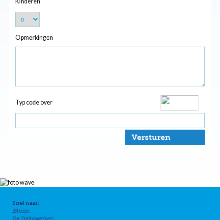
Kinderen
Opmerkingen
Typ code over
Versturen
Snel naar:
iStorm
De Deltawerken