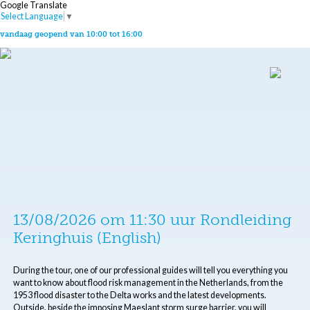
Google Translate
Select Language
▼
vandaag geopend van 10:00 tot 16:00
13/08/2026 om 11:30 uur Rondleiding
Keringhuis (English)
During the tour, one of our professional guides will tell you everything you
want to know about flood risk management in the Netherlands, from the
1953 flood disaster to the Delta works and the latest developments.
Outside, beside the imposing Maeslant storm surge barrier, you will