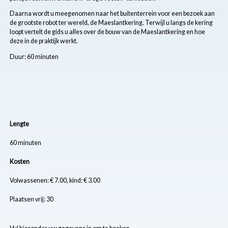
Daarna wordt u meegenomen naar het buitenterrein voor een bezoek aan
de grootste robot ter wereld, de Maeslantkering. Terwijl u langs de kering
loopt vertelt de gids u alles over de bouw van de Maeslantkering en hoe
deze in de praktijk werkt.
Duur: 60 minuten
Lengte
60 minuten
Kosten
Volwassenen: € 7.00, kind: € 3.00
Plaatsen vrij: 30