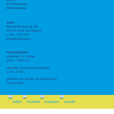
De Deltawerken
Beeldmateriaal
Adres
Maeslantkeringweg 139
3151 ZZ Hoek van Holland
t. 088 - 797 0630
info@keringhuis.nl
Openingstijden
maandag t/m vrijdag
10:00 - 16:00 uur
zaterdag, zondag en feestdagen
11:00 - 17:00
gesloten op 1 januari, 25 december en
31 december