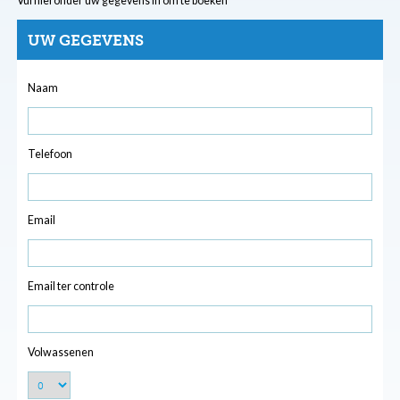
Vul hieronder uw gegevens in om te boeken
UW GEGEVENS
Naam
Telefoon
Email
Email ter controle
Volwassenen