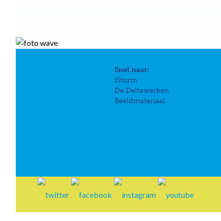
Snel naar:
iStorm
De Deltawerken
Beeldmateriaal