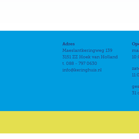
Adres
Op
Maeslantkeringweg 139
ma
3151 ZZ Hoek van Holland
10:
t. 088 - 797 0630
zat
info@keringhuis.nl
11:
ges
31