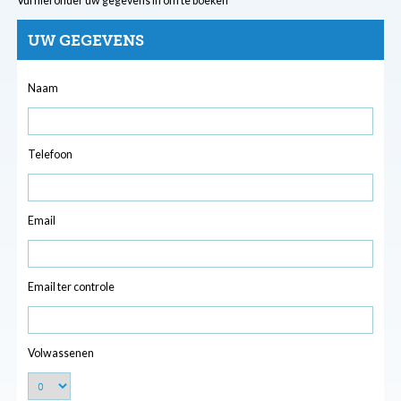
Vul hieronder uw gegevens in om te boeken
UW GEGEVENS
Naam
Telefoon
Email
Email ter controle
Volwassenen