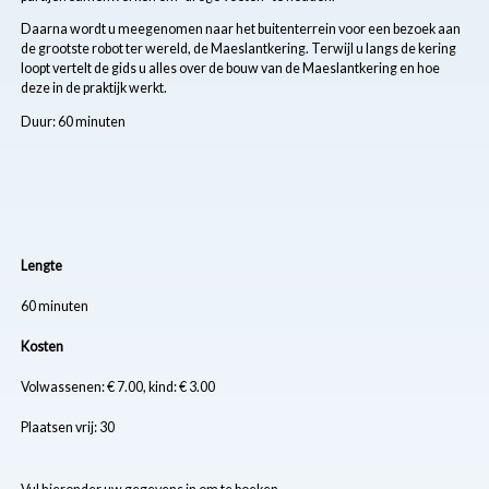
Daarna wordt u meegenomen naar het buitenterrein voor een bezoek aan
de grootste robot ter wereld, de Maeslantkering. Terwijl u langs de kering
loopt vertelt de gids u alles over de bouw van de Maeslantkering en hoe
deze in de praktijk werkt.
Duur: 60 minuten
Lengte
60 minuten
Kosten
Volwassenen: € 7.00, kind: € 3.00
Plaatsen vrij: 30