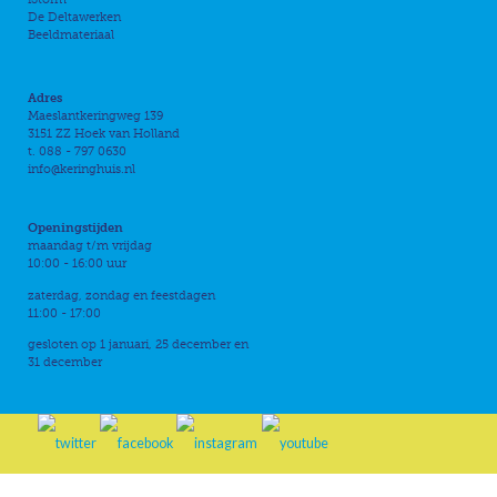
De Deltawerken
Beeldmateriaal
Adres
Maeslantkeringweg 139
3151 ZZ Hoek van Holland
t. 088 - 797 0630
info@keringhuis.nl
Openingstijden
maandag t/m vrijdag
10:00 - 16:00 uur
zaterdag, zondag en feestdagen
11:00 - 17:00
gesloten op 1 januari, 25 december en
31 december