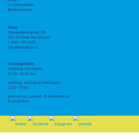
De Deltawerken
Beeldmateriaal
Adres
Maeslantkeringweg 139
3151 ZZ Hoek van Holland
t. 088 - 797 0630
info@keringhuis.nl
Openingstijden
maandag t/m vrijdag
10:00 - 16:00 uur
zaterdag, zondag en feestdagen
11:00 - 17:00
gesloten op 1 januari, 25 december en
31 december