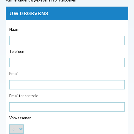
Vul hieronder uw gegevens in om te boeken
UW GEGEVENS
Naam
Telefoon
Email
Email ter controle
Volwassenen