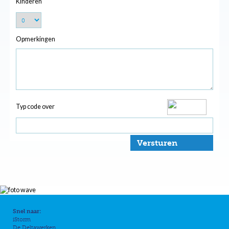
Kinderen
Opmerkingen
Typ code over
Versturen
Snel naar:
iStorm
De Deltawerken