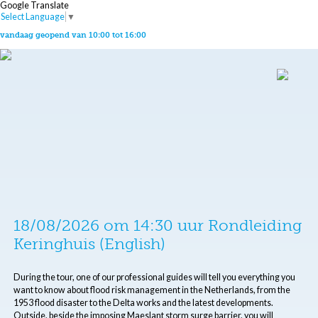
Google Translate
Select Language
▼
vandaag geopend van 10:00 tot 16:00
18/08/2026 om 14:30 uur Rondleiding
Keringhuis (English)
During the tour, one of our professional guides will tell you everything you
want to know about flood risk management in the Netherlands, from the
1953 flood disaster to the Delta works and the latest developments.
Outside, beside the imposing Maeslant storm surge barrier, you will