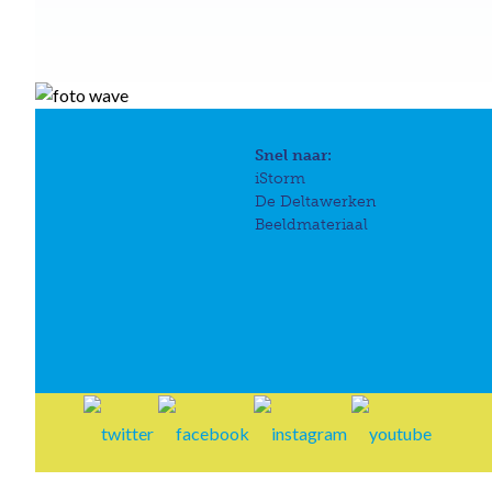
Snel naar:
iStorm
De Deltawerken
Beeldmateriaal