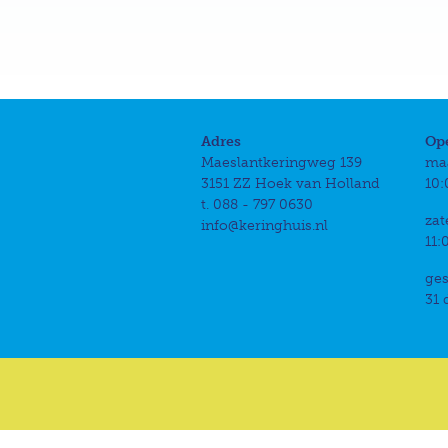
Adres
Op
Maeslantkeringweg 139
ma
3151 ZZ Hoek van Holland
10:
t. 088 - 797 0630
zat
info@keringhuis.nl
11:
ges
31