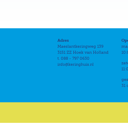
Adres
Op
Maeslantkeringweg 139
ma
3151 ZZ Hoek van Holland
10:
t. 088 - 797 0630
zat
info@keringhuis.nl
11:
ges
31