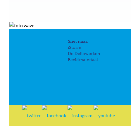
Snel naar:
iStorm
De Deltawerken
Beeldmateriaal