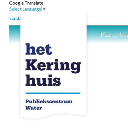
Google Translate
Select Language
▼
vandaag geopend van 10:00 tot 16:00
Plan je b