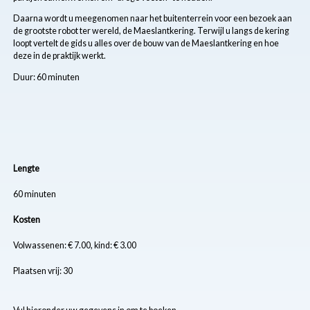
Daarna wordt u meegenomen naar het buitenterrein voor een bezoek aan
de grootste robot ter wereld, de Maeslantkering. Terwijl u langs de kering
loopt vertelt de gids u alles over de bouw van de Maeslantkering en hoe
deze in de praktijk werkt.
Duur: 60 minuten
Lengte
60 minuten
Kosten
Volwassenen: € 7.00, kind: € 3.00
Plaatsen vrij: 30