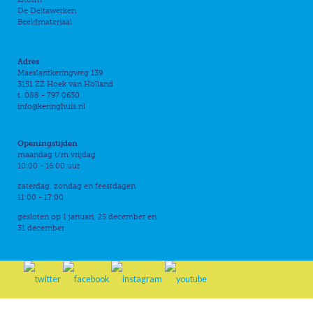
De Deltawerken
Beeldmateriaal
Adres
Maeslantkeringweg 139
3151 ZZ Hoek van Holland
t. 088 - 797 0630
info@keringhuis.nl
Openingstijden
maandag t/m vrijdag
10:00 - 16:00 uur
zaterdag, zondag en feestdagen
11:00 - 17:00
gesloten op 1 januari, 25 december en
31 december