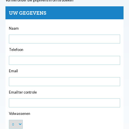
Vul hieronder uw gegevens in om te boeken
UW GEGEVENS
Naam
Telefoon
Email
Email ter controle
Volwassenen