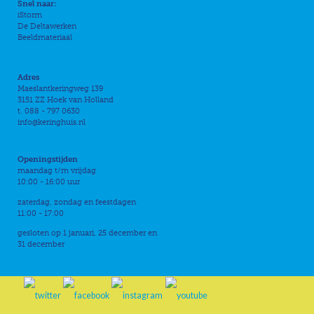
Snel naar:
iStorm
De Deltawerken
Beeldmateriaal
Adres
Maeslantkeringweg 139
3151 ZZ Hoek van Holland
t. 088 - 797 0630
info@keringhuis.nl
Openingstijden
maandag t/m vrijdag
10:00 - 16:00 uur
zaterdag, zondag en feestdagen
11:00 - 17:00
gesloten op 1 januari, 25 december en
31 december